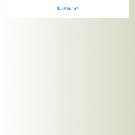
ลืมรหัสผ่าน?